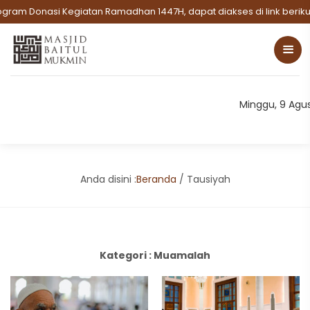
gram Donasi Kegiatan Ramadhan 1447H, dapat diakses di link berikut
Minggu, 9 Agu
Anda disini :
Beranda
/
Tausiyah
Kategori : Muamalah