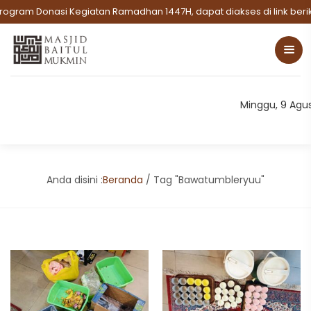
ogram Donasi Kegiatan Ramadhan 1447H, dapat diakses di link berik
Minggu, 9 Agu
Anda disini :
Beranda
/
Tag "Bawatumbleryuu"