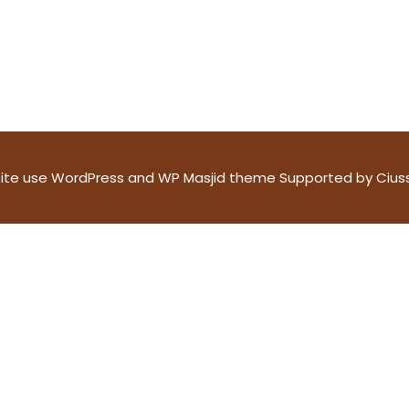
ite use
WordPress
and WP Masjid theme Supported by
Cius