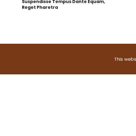
Suspendisse Tempus Dante Equam,
Reget Pharetra
This webs