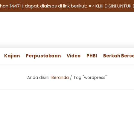
n 1447H, dapat diakses di link berikut:
=> KLIK DISINI UNTUK
Kajian
Perpustakaan
Video
PHBI
Berkah Bers
Anda disini :
Beranda
/
Tag "wordpress"