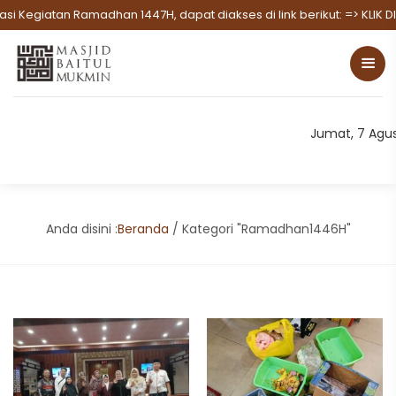
 Kegiatan Ramadhan 1447H, dapat diakses di link berikut:
=> KLIK DI
Jumat, 7 Agu
Anda disini :
Beranda
/
Kategori "Ramadhan1446H"