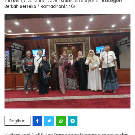
Terbit
20 Maret 2025 |
Oleh
: Sri Suryanti |
Kategori
:
Berkah Berseka
/
Ramadhan1446H
Bagikan
Visitasi sesi 2, di Bulan Ramadhan bersama mentor dan