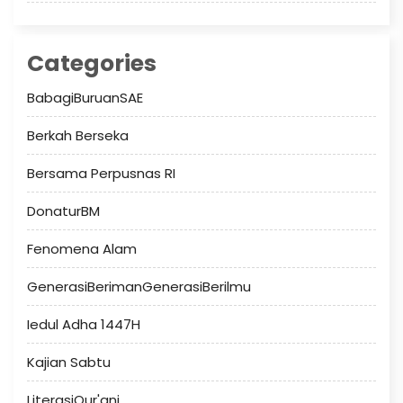
Categories
BabagiBuruanSAE
Berkah Berseka
Bersama Perpusnas RI
DonaturBM
Fenomena Alam
GenerasiBerimanGenerasiBerilmu
Iedul Adha 1447H
Kajian Sabtu
LiterasiQur'ani