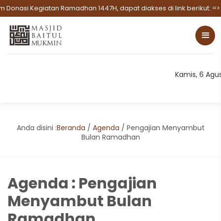
onasi Kegiatan Ramadhan 1447H, dapat diakses di link berikut:
=> KL
Kamis, 6 Agu
Anda disini :
Beranda
/
Agenda
/
Pengajian Menyambut
Bulan Ramadhan
Agenda : Pengajian
Menyambut Bulan
Ramadhan