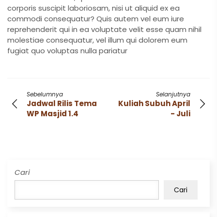
corporis suscipit laboriosam, nisi ut aliquid ex ea
commodi consequatur? Quis autem vel eum iure
reprehenderit qui in ea voluptate velit esse quam nihil
molestiae consequatur, vel illum qui dolorem eum
fugiat quo voluptas nulla pariatur
Sebelumnya
Selanjutnya
Jadwal Rilis Tema
Kuliah Subuh April
WP Masjid 1.4
- Juli
Cari
Cari