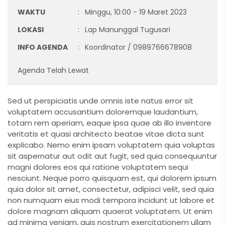
WAKTU
:
Minggu, 10:00 - 19 Maret 2023
LOKASI
:
Lap Manunggal Tugusari
INFO AGENDA
:
Koordinator / 0989766678908
Agenda Telah Lewat
Sed ut perspiciatis unde omnis iste natus error sit
voluptatem accusantium doloremque laudantium,
totam rem aperiam, eaque ipsa quae ab illo inventore
veritatis et quasi architecto beatae vitae dicta sunt
explicabo. Nemo enim ipsam voluptatem quia voluptas
sit aspernatur aut odit aut fugit, sed quia consequuntur
magni dolores eos qui ratione voluptatem sequi
nesciunt. Neque porro quisquam est, qui dolorem ipsum
quia dolor sit amet, consectetur, adipisci velit, sed quia
non numquam eius modi tempora incidunt ut labore et
dolore magnam aliquam quaerat voluptatem. Ut enim
ad minima veniam, quis nostrum exercitationem ullam