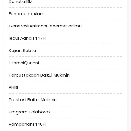
DonaturBM
Fenomena Alam
GenerasiBerimanGenerasiBerilmu
Iedul Adha 1447H
Kajian Sabtu
LiterasiQur'ani
Perpustakaan Baitul Mukmin
PHBI
Prestasi Baitul Mukmin
Program Kolaborasi
Ramadhan1446H