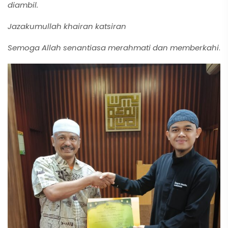
diambil.
Jazakumullah khairan katsiran
Semoga Allah senantiasa merahmati dan memberkahi
.