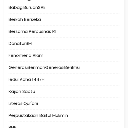
BabagiBuruanSAE
Berkah Berseka
Bersama Perpusnas RI
DonaturBM
Fenomena Alam
GenerasiBerimanGenerasiBerilmu
Iedul Adha 1447H
Kajian Sabtu
LiterasiQur'ani
Perpustakaan Baitul Mukmin
PHBI