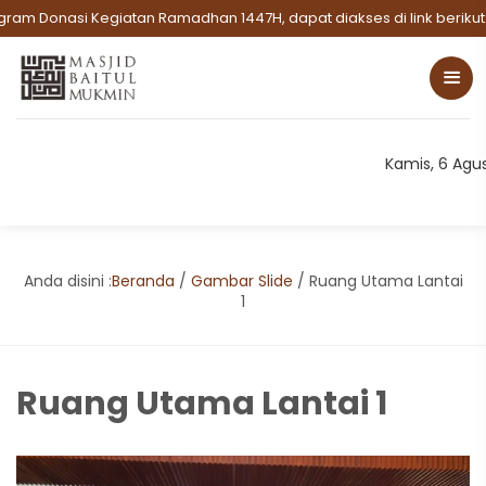
m Donasi Kegiatan Ramadhan 1447H, dapat diakses di link berikut:
=
Kamis, 6 Agu
Anda disini :
Beranda
/
Gambar Slide
/
Ruang Utama Lantai
1
Ruang Utama Lantai 1