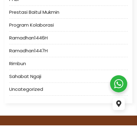
Prestasi Baitul Mukmin
Program Kolaborasi
Ramadhan1446H
Ramadhan1447H
Rimbun
Sahabat Ngaji
Uncategorized
This website use
WordPress
and WP Masjid theme