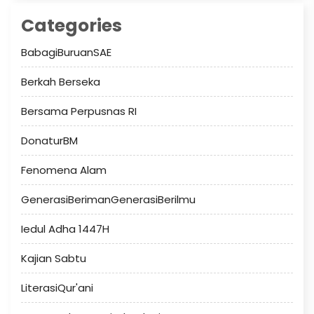
Categories
BabagiBuruanSAE
Berkah Berseka
Bersama Perpusnas RI
DonaturBM
Fenomena Alam
GenerasiBerimanGenerasiBerilmu
Iedul Adha 1447H
Kajian Sabtu
LiterasiQur'ani