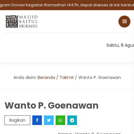
ram Donasi Kegiatan Ramadhan 1447H, dapat diakses di link berikut:
Sabtu, 8 Agu
Anda disini :
Beranda
/
Takmir
/
Wanto P. Goenawan
Wanto P. Goenawan
Bagikan