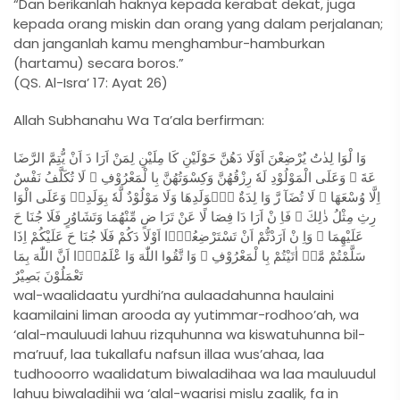
“Dan berikanlah haknya kepada kerabat dekat, juga
kepada orang miskin dan orang yang dalam perjalanan;
dan janganlah kamu menghambur-hamburkan
(hartamu) secara boros.”
(QS. Al-Isra’ 17: Ayat 26)
Allah Subhanahu Wa Ta’ala berfirman:
وَا لْوَا لِدٰتُ يُرْضِعْنَ اَوْلَا دَهُنَّ حَوْلَيْنِ كَا مِلَيْنِ لِمَنْ اَرَا دَ اَنْ يُّتِمَّ الرَّضَا
عَةَ ۗ وَعَلَى الْمَوْلُوْدِ لَهٗ رِزْقُهُنَّ وَكِسْوَتُهُنَّ بِا لْمَعْرُوْفِ ۗ لَا تُكَلَّفُ نَفْسٌ
اِلَّا وُسْعَهَا ۚ لَا تُضَآ رَّ وَا لِدَةٌ بِۢوَلَدِهَا وَلَا مَوْلُوْدٌ لَّهٗ بِوَلَدِهٖ وَعَلَى الْوَا
رِثِ مِثْلُ ذٰلِكَ ۚ فَاِ نْ اَرَا دَا فِصَا لًا عَنْ تَرَا ضٍ مِّنْهُمَا وَتَشَاوُرٍ فَلَا جُنَا حَ
عَلَيْهِمَا ۗ وَاِ نْ اَرَدْتُّمْ اَنْ تَسْتَرْضِعُوْۤا اَوْلَا دَكُمْ فَلَا جُنَا حَ عَلَيْكُمْ اِذَا
سَلَّمْتُمْ مَّاۤ اٰتَيْتُمْ بِا لْمَعْرُوْفِ ۗ وَا تَّقُوا اللّٰهَ وَا عْلَمُوْۤا اَنَّ اللّٰهَ بِمَا
تَعْمَلُوْنَ بَصِيْرٌ
wal-waalidaatu yurdhi’na aulaadahunna haulaini
kaamilaini liman arooda ay yutimmar-rodhoo’ah, wa
‘alal-mauluudi lahuu rizquhunna wa kiswatuhunna bil-
ma’ruuf, laa tukallafu nafsun illaa wus’ahaa, laa
tudhooorro waalidatum biwaladihaa wa laa mauluudul
lahuu biwaladihii wa ‘alal-waarisi mislu zaalik, fa in