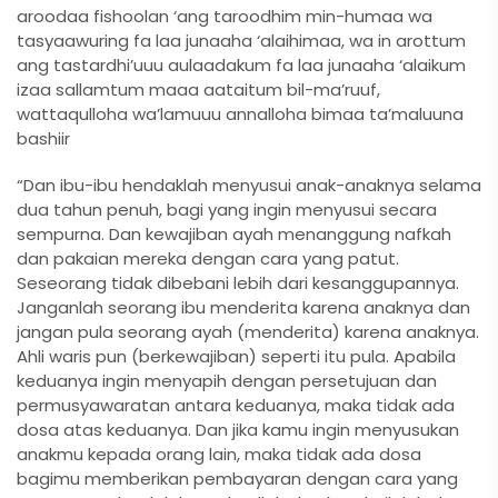
aroodaa fishoolan ‘ang taroodhim min-humaa wa
tasyaawuring fa laa junaaha ‘alaihimaa, wa in arottum
ang tastardhi’uuu aulaadakum fa laa junaaha ‘alaikum
izaa sallamtum maaa aataitum bil-ma’ruuf,
wattaqulloha wa’lamuuu annalloha bimaa ta’maluuna
bashiir
“Dan ibu-ibu hendaklah menyusui anak-anaknya selama
dua tahun penuh, bagi yang ingin menyusui secara
sempurna. Dan kewajiban ayah menanggung nafkah
dan pakaian mereka dengan cara yang patut.
Seseorang tidak dibebani lebih dari kesanggupannya.
Janganlah seorang ibu menderita karena anaknya dan
jangan pula seorang ayah (menderita) karena anaknya.
Ahli waris pun (berkewajiban) seperti itu pula. Apabila
keduanya ingin menyapih dengan persetujuan dan
permusyawaratan antara keduanya, maka tidak ada
dosa atas keduanya. Dan jika kamu ingin menyusukan
anakmu kepada orang lain, maka tidak ada dosa
bagimu memberikan pembayaran dengan cara yang