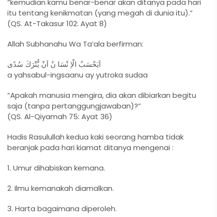
“kemudian kamu benar-benar akan ditanya pada hari
itu tentang kenikmatan (yang megah di dunia itu).”
(QS. At-Takasur 102: Ayat 8)
Allah Subhanahu Wa Ta’ala berfirman:
اَيَحْسَبُ الْاِ نْسَا نُ اَنْ يُّتْرَكَ سُدًى
a yahsabul-ingsaanu ay yutroka sudaa
“Apakah manusia mengira, dia akan dibiarkan begitu
saja (tanpa pertanggungjawaban)?”
(QS. Al-Qiyamah 75: Ayat 36)
Hadis Rasulullah kedua kaki seorang hamba tidak
beranjak pada hari kiamat ditanya mengenai :
1. Umur dihabiskan kemana.
2. Ilmu kemanakah diamalkan.
3. Harta bagaimana diperoleh.