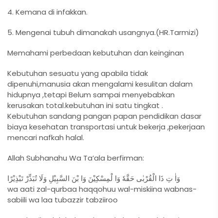
4. Kemana di infakkan.
5. Mengenai tubuh dimanakah usangnya.(HR.Tarmizi)
Memahami perbedaan kebutuhan dan keinginan
Kebutuhan sesuatu yang apabila tidak
dipenuhi,manusia akan mengalami kesulitan dalam
hidupnya ,tetapi Belum sampai menyebabkan
kerusakan total.kebutuhan ini satu tingkat .
Kebutuhan sandang pangan papan pendidikan dasar
biaya kesehatan transportasi untuk bekerja ,pekerjaan
mencari nafkah halal.
Allah Subhanahu Wa Ta’ala berfirman:
وَاٰ تِ ذَا الْقُرْبٰى حَقَّهٗ وَا لْمِسْكِيْنَ وَا بْنَ السَّبِيْلِ وَلَا تُبَذِّرْ تَبْذِيْرًا
wa aati zal-qurbaa haqqohuu wal-miskiina wabnas-
sabiili wa laa tubazzir tabziiroo