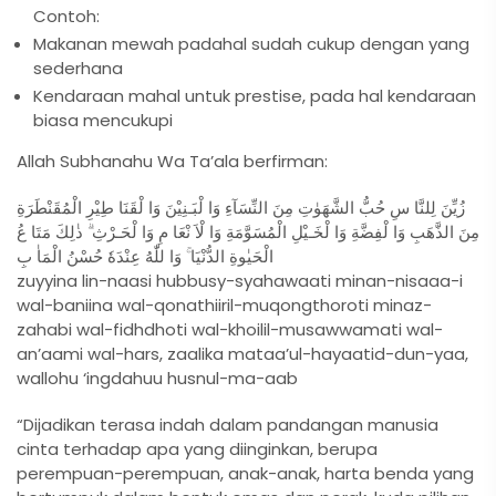
Contoh:
Makanan mewah padahal sudah cukup dengan yang
sederhana
Kendaraan mahal untuk prestise, pada hal kendaraan
biasa mencukupi
Allah Subhanahu Wa Ta’ala berfirman:
زُيِّنَ لِلنَّا سِ حُبُّ الشَّهَوٰتِ مِنَ النِّسَآءِ وَا لْبَـنِيْنَ وَا لْقَنَا طِيْرِ الْمُقَنْطَرَةِ
مِنَ الذَّهَبِ وَا لْفِضَّةِ وَا لْخَـيْلِ الْمُسَوَّمَةِ وَا لْاَ نْعَا مِ وَا لْحَـرْثِ ۗ ذٰلِكَ مَتَا عُ
الْحَيٰوةِ الدُّنْيَا ۚ وَا للّٰهُ عِنْدَهٗ حُسْنُ الْمَاٰ بِ
zuyyina lin-naasi hubbusy-syahawaati minan-nisaaa-i
wal-baniina wal-qonathiiril-muqongthoroti minaz-
zahabi wal-fidhdhoti wal-khoilil-musawwamati wal-
an’aami wal-hars, zaalika mataa’ul-hayaatid-dun-yaa,
wallohu ‘ingdahuu husnul-ma-aab
“Dijadikan terasa indah dalam pandangan manusia
cinta terhadap apa yang diinginkan, berupa
perempuan-perempuan, anak-anak, harta benda yang