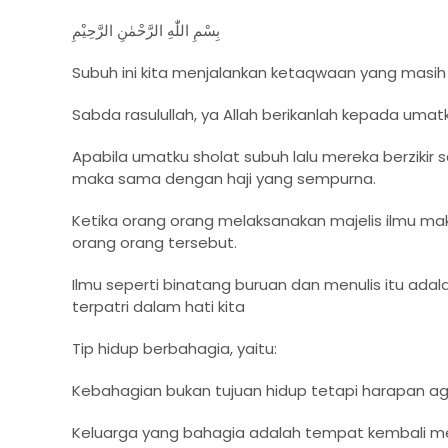
بِسْمِ اللّٰهِ الرَّحْمٰنِ الرَّحِيْمِ
Subuh ini kita menjalankan ketaqwaan yang masih
Sabda rasulullah, ya Allah berikanlah kepada uma
Apabila umatku sholat subuh lalu mereka berzikir s
maka sama dengan haji yang sempurna.
Ketika orang orang melaksanakan majelis ilmu 
orang orang tersebut.
Ilmu seperti binatang buruan dan menulis itu ada
terpatri dalam hati kita
Tip hidup berbahagia, yaitu:
Kebahagian bukan tujuan hidup tetapi harapan ag
Keluarga yang bahagia adalah tempat kembali me