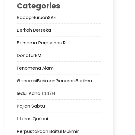
Categories
BabagiBuruanSAE
Berkah Berseka
Bersama Perpusnas RI
DonaturBM
Fenomena Alam
GenerasiBerimanGenerasiBerilmu
Iedul Adha 1447H
Kajian Sabtu
LiterasiQur'ani
Perpustakaan Baitul Mukmin