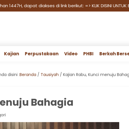
n 1447H, dapat diakses di link berikut:
=> KLIK DISINI UNTUK
Kajian
Perpustakaan
Video
PHBI
Berkah Bers
da disini :
Beranda
/
Tausiyah
/
Kajian Rabu, Kunci menuju Bahag
menuju Bahagia
gori