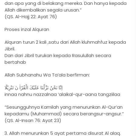
dan apa yang di belakang mereka. Dan hanya kepada
Allah dikembalikan segala urusan.”
(QS. Al-Hajj 22: Ayat 76)
Proses inzal Alquran
Alquran turun 2 kali ,satu dari Allah kluhmahfuz kepada
Jibril.
Dan dari Jibril turukan kepada Rasulullah secara
bertahab
Allah Subhanahu Wa Ta’ala berfirman:
اِنَّا نَحْنُ نَزَّلْنَا عَلَيْكَ الْقُرْاٰ نَ تَنْزِيْلًا
innaa nahnu nazzalnaa ‘alaikal-qur-aana tangziilaa
“Sesungguhnya Kamilah yang menurunkan Al-Qur’an
kepadamu (Muhammad) secara berangsur-angsur.”
(QS. Al-Insan 76: Ayat 23)
Allah menurunkan 5 ayat pertama disurat Al alaq.