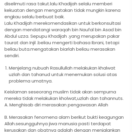
diselimuti rasa takut.lalu Khadijah selalu memberi
kekuatan dengan mengatakan tidak mungkin karena
engkau selalu berbuat baik.
Lalu Khadijah merekomendasikan untuk berkonsultasi
dengan mendatangi waraqah bin Naufal bin Asad bin
Abdul uzza. Sepupu Khadijah .yang merupakan pakar
taurat dan Injil .beliau mengerti bahasa Ibrani, tetapi
beliau buta.mengatakan biarlah beliau merasakan
sendiri.
Menjelang nubuah Rasullullah melakukan khalwat
uzlah dan tahanud untuk menemukan solusi atas
problema umatnya.
Keislaman seseorang muslim tidak akan sempurna
mereka tidak melakukan kholwat,uzlah dan tahannuts.
A. Menghisab diri merasakan pengawasan Allah
B. Merasakan fenomena alam berikut bukti keagungan
Allah.sesungguhnya jiwa manusia pasti terdapat
kerusakan dan obatnya adalah dengan menjalankan