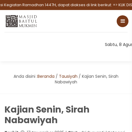
an Ramadhan 1447H, dapat diakses di link berikut:
=> KLIK DISINI U
Sabtu, 8 Agu
Anda disini :
Beranda
/
Tausiyah
/
Kajian Senin, Sirah
Nabawiyah
Kajian Senin, Sirah
Nabawiyah