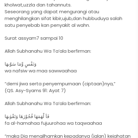
kholwat,uzzla dan tahannuts.
Seseorang yang dapat mengurangi atau
menghilangkan sifat kibir,ujub,dan hubbuduya salah
satu penyebab kan penyakit al wahn.
Surat assyam7 sampai 10
Allah Subhanahu Wa Ta’ala berfirman:
وَنَفْسٍ وَّمَا سَوّٰٮهَا
wa nafsiw wa maa sawwaahaa
“demi jiwa serta penyempurnaan (ciptaan)nya,”
(QS. Asy-Syams 91: Ayat 7)
Allah Subhanahu Wa Ta’ala berfirman:
فَاَ لْهَمَهَا فُجُوْرَهَا وَتَقْوٰٮهَا
fa al-hamahaa fujuurohaa wa taqwaahaa
“maka Dia mengilhamkan kepadanya (jalan) kejahatan