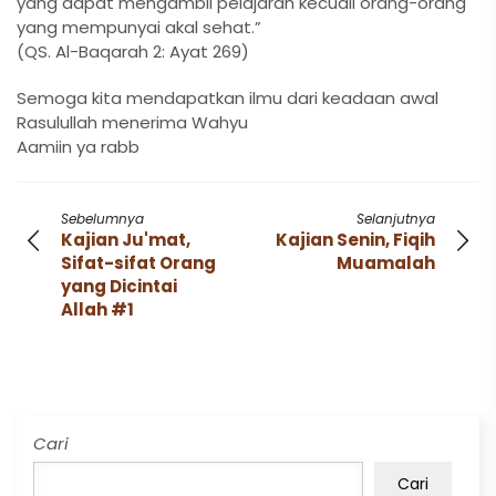
yang dapat mengambil pelajaran kecuali orang-orang
yang mempunyai akal sehat.”
(QS. Al-Baqarah 2: Ayat 269)
Semoga kita mendapatkan ilmu dari keadaan awal
Rasulullah menerima Wahyu
Aamiin ya rabb
Sebelumnya
Selanjutnya
Kajian Ju'mat,
Kajian Senin, Fiqih
Sifat-sifat Orang
Muamalah
yang Dicintai
Allah #1
Cari
Cari