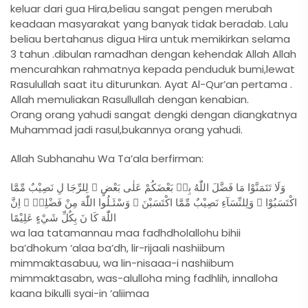
keluar dari gua Hira,beliau sangat pengen merubah
keadaan masyarakat yang banyak tidak beradab. Lalu
beliau bertahanus digua Hira untuk memikirkan selama
3 tahun .dibulan ramadhan dengan kehendak Allah Allah
mencurahkan rahmatnya kepada penduduk bumi,lewat
Rasulullah saat itu diturunkan. Ayat Al-Qur’an pertama .
Allah memuliakan Rasullullah dengan kenabian.
Orang orang yahudi sangat dengki dengan diangkatnya
Muhammad jadi rasul,bukannya orang yahudi.
Allah Subhanahu Wa Ta’ala berfirman:
وَلَا تَتَمَنَّوْا مَا فَضَّلَ اللّٰهُ بِهٖ بَعْضَكُمْ عَلٰى بَعْضٍ ۗ لِلرِّجَا لِ نَصِيْبٌ مِّمَّا
اكْتَسَبُوْا ۗ وَلِلنِّسَآءِ نَصِيْبٌ مِّمَّا اكْتَسَبْنَ ۗ وَسْئَـلُوا اللّٰهَ مِنْ فَضْلِهٖ ۗ اِنَّ
اللّٰهَ كَا نَ بِكُلِّ شَيْءٍ عَلِيْمًا
wa laa tatamannau maa fadhdholallohu bihii
ba’dhokum ‘alaa ba’dh, lir-rijaali nashiibum
mimmaktasabuu, wa lin-nisaaa-i nashiibum
mimmaktasabn, was-alulloha ming fadhlih, innalloha
kaana bikulli syai-in ‘aliimaa