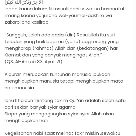
الْاٰ خِرَ وَذَكَرَ اللّٰهَ كَثِيْرًا
laqod kaana lakum fii rosuulillaahi uswatun hasanatul
limang kaana yarjulloha wal-yaumal-aakhiro wa
zakarolloha kasiiroo
“Sungguh, telah ada pada (diri) Rasulullah itu suri
teladan yang baik bagimu (yaitu) bagi orang yang
mengharap (rahmat) Allah dan (kedatangan) hari
Kiamat dan yang banyak mengingat Allah.”
(QS. Al-Ahzab 33: Ayat 21)
Alquran merupakan tuntunan manusia ,bukaan
menghidupkan manusia tetapi menghidupkan mata
hati manusia .
Ibnu Khaldun tentang taklim Qur’an adalah salah satu
dari sekian banyak syiar agama
Siapa yang mengagungkan syiar syiar Allah akan
menghidupkan hati .
Kegelisahan nabi saat melihat fakir miskin ,sewaktu