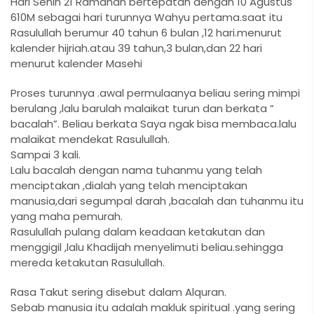
Hari Senin 21 Ramdhan bertepatan dengan 10 Agustus
610M sebagai hari turunnya Wahyu pertama.saat itu
Rasulullah berumur 40 tahun 6 bulan ,12 hari.menurut
kalender hijriah.atau 39 tahun,3 bulan,dan 22 hari
menurut kalender Masehi
Proses turunnya .awal permulaanya beliau sering mimpi
berulang ,lalu barulah malaikat turun dan berkata ”
bacalah”. Beliau berkata Saya ngak bisa membaca.lalu
malaikat mendekat Rasulullah.
Sampai 3 kali.
Lalu bacalah dengan nama tuhanmu yang telah
menciptakan ,dialah yang telah menciptakan
manusia,dari segumpal darah ,bacalah dan tuhanmu itu
yang maha pemurah.
Rasulullah pulang dalam keadaan ketakutan dan
menggigil ,lalu Khadijah menyelimuti beliau.sehingga
mereda ketakutan Rasulullah.
Rasa Takut sering disebut dalam Alquran.
Sebab manusia itu adalah makluk spiritual .yang sering