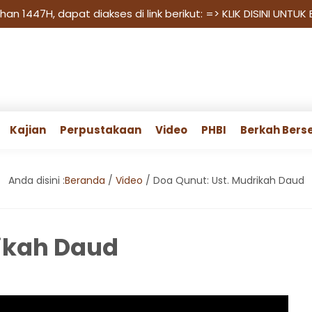
n 1447H, dapat diakses di link berikut:
=> KLIK DISINI UNTUK
Kajian
Perpustakaan
Video
PHBI
Berkah Bers
Anda disini :
Beranda
/
Video
/
Doa Qunut: Ust. Mudrikah Daud
rikah Daud