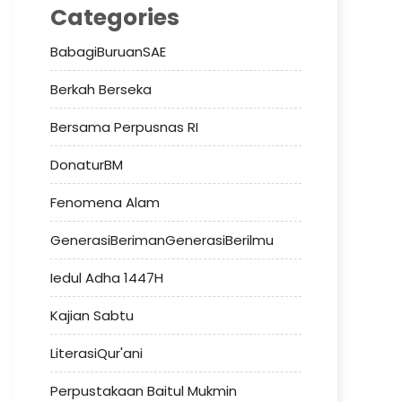
Categories
BabagiBuruanSAE
Berkah Berseka
Bersama Perpusnas RI
DonaturBM
Fenomena Alam
GenerasiBerimanGenerasiBerilmu
Iedul Adha 1447H
Kajian Sabtu
LiterasiQur'ani
Perpustakaan Baitul Mukmin