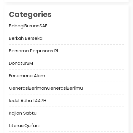
Categories
BabagiBuruanSAE
Berkah Berseka
Bersama Perpusnas RI
DonaturBM
Fenomena Alam
GenerasiBerimanGenerasiBerilmu
Iedul Adha 1447H
Kajian Sabtu
LiterasiQur'ani