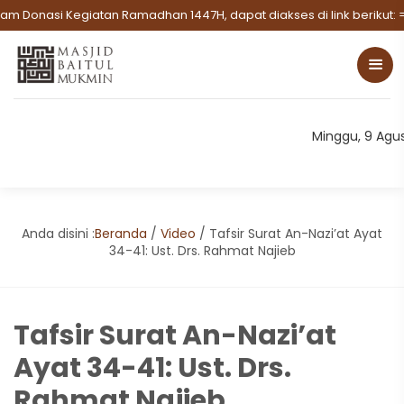
m Donasi Kegiatan Ramadhan 1447H, dapat diakses di link berikut:
=>
Minggu, 9 Agu
Anda disini :
Beranda
/
Video
/
Tafsir Surat An-Nazi’at Ayat
34-41: Ust. Drs. Rahmat Najieb
Tafsir Surat An-Nazi’at
Ayat 34-41: Ust. Drs.
Rahmat Najieb