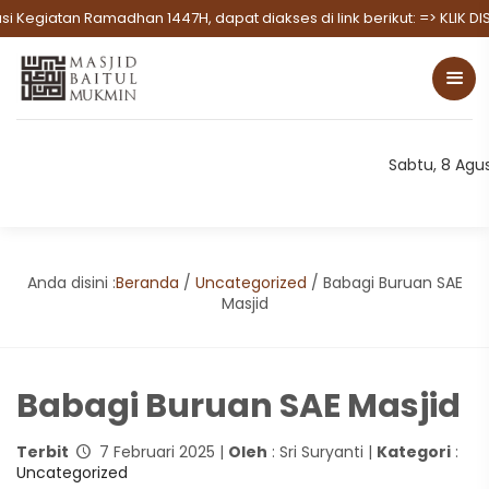
Ramadhan 1447H, dapat diakses di link berikut:
=> KLIK DISINI UNTUK
Sabtu, 8 Agu
Anda disini :
Beranda
/
Uncategorized
/
Babagi Buruan SAE
Masjid
Babagi Buruan SAE Masjid
Terbit
7 Februari 2025 |
Oleh
: Sri Suryanti |
Kategori
:
Uncategorized