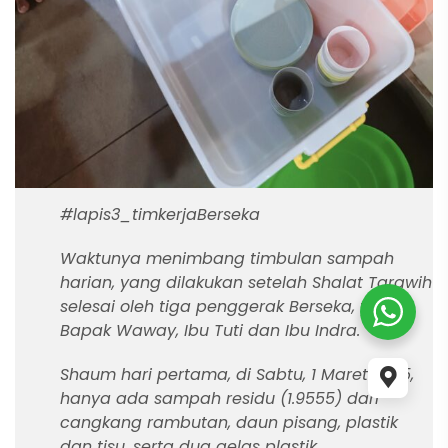
#lapis3_timkerjaBerseka
Waktunya menimbang timbulan sampah
harian, yang dilakukan setelah Shalat Tarawih
selesai oleh tiga penggerak Berseka, yaitu
Bapak Waway, Ibu Tuti dan Ibu Indra.
Shaum
hari pertama, di Sabtu, 1 Maret 2025,
hanya ada sampah residu (1.9555) dari
cangkang rambutan, daun pisang, plastik
dan tisu, serta dua gelas plastik.