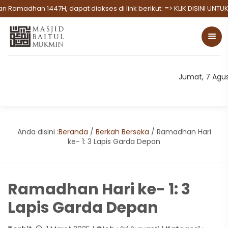
akses di link berikut:
=> KLIK DISINI UNTUK BERDONASI
||---|| Mari b
Jumat, 7 Agu
Anda disini :
Beranda
/
Berkah Berseka
/
Ramadhan Hari
ke- 1: 3 Lapis Garda Depan
Ramadhan Hari ke- 1: 3
Lapis Garda Depan