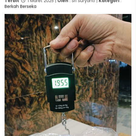
Terbit
1 Maret 2025 |
Oleh
: Sri Suryanti |
Kategori
:
Berkah Berseka