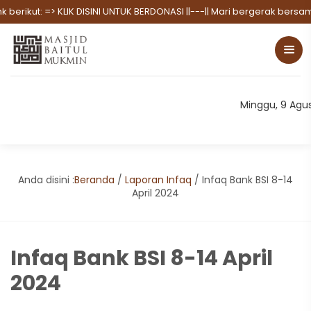
berikut:
=> KLIK DISINI UNTUK BERDONASI
||---|| Mari bergerak bersa
Minggu, 9 Agu
Anda disini :
Beranda
/
Laporan Infaq
/
Infaq Bank BSI 8-14
April 2024
Infaq Bank BSI 8-14 April
2024