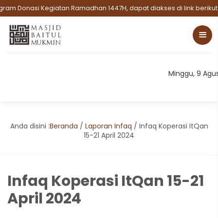
am Donasi Kegiatan Ramadhan 1447H, dapat diakses di link berikut:
Minggu, 9 Agu
Anda disini :
Beranda
/
Laporan Infaq
/
Infaq Koperasi ItQan
15-21 April 2024
Infaq Koperasi ItQan 15-21
April 2024