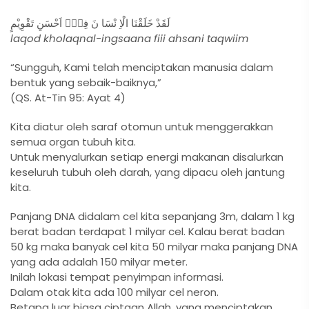
لَقَدْ خَلَقْنَا الْاِ نْسَا نَ فِيْۤ اَحْسَنِ تَقْوِيْمٍ
laqod kholaqnal-ingsaana fiii ahsani taqwiim
“Sungguh, Kami telah menciptakan manusia dalam
bentuk yang sebaik-baiknya,”
(QS. At-Tin 95: Ayat 4)
Kita diatur oleh saraf otomun untuk menggerakkan
semua organ tubuh kita.
Untuk menyalurkan setiap energi makanan disalurkan
keseluruh tubuh oleh darah, yang dipacu oleh jantung
kita.
Panjang DNA didalam cel kita sepanjang 3m, dalam 1 kg
berat badan terdapat 1 milyar cel. Kalau berat badan
50 kg maka banyak cel kita 50 milyar maka panjang DNA
yang ada adalah 150 milyar meter.
Inilah lokasi tempat penyimpan informasi.
Dalam otak kita ada 100 milyar cel neron.
Betapa luar biasa ciptaan Allah, yang menciptakan