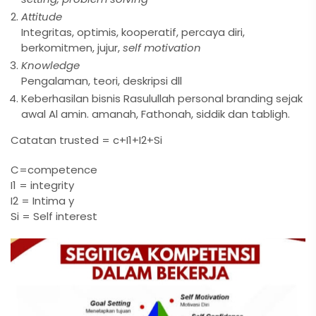
Attitude
Integritas, optimis, kooperatif, percaya diri,
berkomitmen, jujur,
self motivation
Knowledge
Pengalaman, teori, deskripsi dll
Keberhasilan bisnis Rasulullah personal branding sejak
awal Al amin. amanah, Fathonah, siddik dan tabligh.
Catatan trusted = c+I1+I2+Si
C=competence
I1 = integrity
I2 = Intima y
Si = Self interest