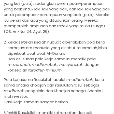
yang keji (pula), sedangkan perempuan-perempuan
yang baik untuk laki-laki yang baik, dan laki-laki yang baik
untuk perempuan-perempuan yang baik (pula). Mereka
itu bersih dari apa yang dituduhkan orang. Mereka
memperoleh ampunan dan rezeki yang mulia (surga).”
(QS. An-Nur 24: Ayat 26)
Kelak setelah risalah nubuat diberlakukan pola kerja
sama,antara manusia yang disebut muamalah,lebih
diperkuat ayat ayat Al-Qur’an.
Dan as-sunah pola kerja sama ini memiliki pola
muzarohah, mudhorobah, musyarokah
dengan
konsep an
tarodhin minkum
.
Pola kerjasama Rasulullah adalah
mudhorobah
, kerja
sama antara Khodijah dan rasulullah.rasul sebagai
mudhorob
pengelola dan Khadijah sebagai Shohibul
mal investor.
Hasil kerja sama ini sangat berkah.
Lifeskill
Rasulullah memiliki ketrampilan dan self