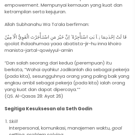
empowerment. Mempunyai kemauan yang kuat dan
ketrampilan serta kejujuran.
Allah Subhanahu Wa Ta’ala berfirman:
قَا لَتْ اِحْدٰٮہُمَا يٰۤاَ بَتِ اسْتَأْجِرْهُ ۖ اِنَّ خَيْرَ مَنِ اسْتَـأْجَرْتَ الْقَوِيُّ الْاَ مِيْنُ
qoolat ihdaahumaa yaaa abatista-jir-hu inna khoiro
manista-jartal-qowiyyul-amiin
“Dan salah seorang dari kedua (perempuan) itu
berkata, “Wahai ayahku! Jadikanlah dia sebagai pekerja
(pada kita), sesungguhnya orang yang paling baik yang
engkau ambil sebagai pekerja (pada kita) ialah orang
yang kuat dan dapat dipercaya.””
(QS. Al-Qasas 28: Ayat 26)
Segitiga Kesuksesan ala Seth Godin
Skill
Interpersonal, komunikasi, manajemen waktu,
goal
setting, problem solving