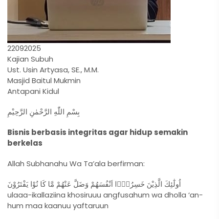
22092025
Kajian Subuh
Ust. Usin Artyasa, SE., M.M.
Masjid Baitul Mukmin
Antapani Kidul
بِسْمِ اللّٰهِ الرَّحْمٰنِ الرَّحِيْمِ
Bisnis berbasis integritas agar hidup semakin
berkelas
Allah Subhanahu Wa Ta’ala berfirman:
اُولٰٓئِكَ الَّذِيْنَ خَسِرُوْۤا اَنْفُسَهُمْ وَضَلَّ عَنْهُمْ مَّا كَا نُوْا يَفْتَرُوْنَ
ulaaa-ikallaziina khosiruuu angfusahum wa dholla ‘an-
hum maa kaanuu yaftaruun